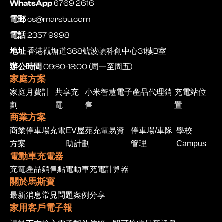
WhatsApp
6769 2616
電郵
cs@marsbu.com
電話
2357 9998
地址
香港觀塘道368號波頓科創中心31樓B室
辦公時間
09:30-18:00 (周一至周五)
家庭方案
家庭月費計
共享充
小米智慧電子產品代理銷
充電站位
劃
電
售
置
商業方案
商業停車場充電
EV屋苑充電易資
停車場/車隊
學校
方案
助計劃
管理
Campus
電動車充電器
充電產品
銷售點
電動車充電計算器
關於馬斯寶
最新消息
常見問題
案例分享
家用客戶電子報