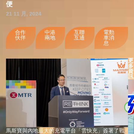
便
21 11 月, 2024
合作
中港
互聯
電動
伙伴
兩地
互通
車消
息
更
多
資
訊
馬斯寶與內地最大的充電平台「雲快充」簽署了戰