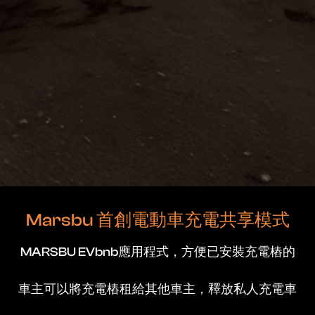
Marsbu 首創電動車充電共享模式
MARSBU EVbnb應用程式，方便已安裝充電樁的
想共享你嘅私人充電椿？立
車主可以將充電樁租給其他車主，釋放私人充電車
即成為MARSBU電動車共享