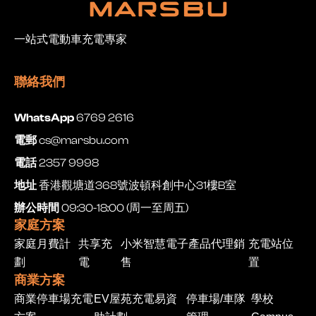
一站式電動車充電專家
聯絡我們
WhatsApp
6769 2616
電郵
cs@marsbu.com
電話
2357 9998
地址
香港觀塘道368號波頓科創中心31樓B室
辦公時間
09:30-18:00 (周一至周五)
家庭方案
家庭月費計
共享充
小米智慧電子產品代理銷
充電站位
劃
電
售
置
商業方案
商業停車場充電
EV屋苑充電易資
停車場/車隊
學校