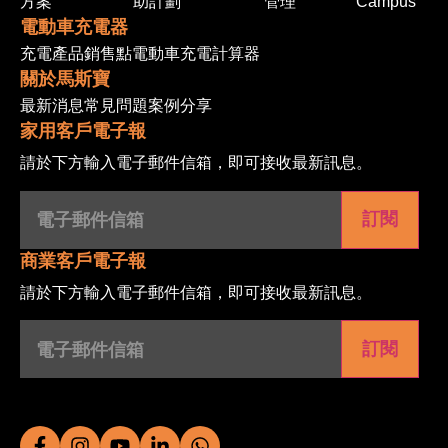
方案
助計劃
管理
Campus
電動車充電器
充電產品
銷售點
電動車充電計算器
關於馬斯寶
最新消息
常見問題
案例分享
家用客戶電子報
請於下方輸入電子郵件信箱，即可接收最新訊息。
電
子
郵
件
信
商業客戶電子報
箱
(Required)
請於下方輸入電子郵件信箱，即可接收最新訊息。
電
子
郵
件
信
箱
(Required)