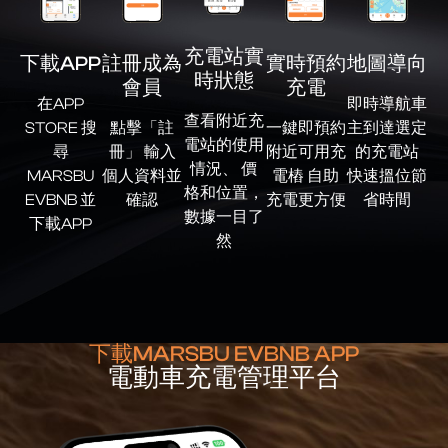
充電站實
下載APP
註冊成為
實時預約
地圖導向
時狀態
會員
充電
在APP
即時導航車
查看附近充
STORE 搜
點擊「註
一鍵即預約
主到達選定
電站的使用
尋
冊」 輸入
附近可用充
的充電站
情況、 價
MARSBU
個人資料並
電樁 自助
快速搵位節
格和位置，
EVBNB 並
確認
充電更方便
省時間
數據一目了
下載APP
然
下載MARSBU EVBNB APP
電動車充電管理平台