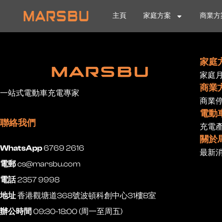
主頁
家庭方案
商業方
家庭
家庭
商業
一站式電動車充電專家
商業
電動
聯絡我們
充電
關於
WhatsApp
6769 2616
最新
電郵
cs@marsbu.com
電話
2357 9998
地址
香港觀塘道368號波頓科創中心31樓B室
辦公時間
09:30-18:00 (周一至周五)