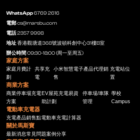
WhatsApp
6769 2616
電郵
cs@marsbu.com
電話
2357 9998
地址
香港觀塘道368號波頓科創中心31樓B室
辦公時間
09:30-18:00 (周一至周五)
家庭方案
家庭月費計
共享充
小米智慧電子產品代理銷
充電站位
劃
電
售
置
商業方案
商業停車場充電
EV屋苑充電易資
停車場/車隊
學校
方案
助計劃
管理
Campus
電動車充電器
充電產品
銷售點
電動車充電計算器
關於馬斯寶
最新消息
常見問題
案例分享