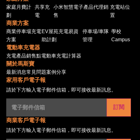
家庭月費計
共享充
小米智慧電子產品代理銷
充電站位
劃
電
售
置
商業方案
商業停車場充電
EV屋苑充電易資
停車場/車隊
學校
方案
助計劃
管理
Campus
電動車充電器
充電產品
銷售點
電動車充電計算器
關於馬斯寶
最新消息
常見問題
案例分享
家用客戶電子報
請於下方輸入電子郵件信箱，即可接收最新訊息。
電
子
郵
件
信
商業客戶電子報
箱
(Required)
請於下方輸入電子郵件信箱，即可接收最新訊息。