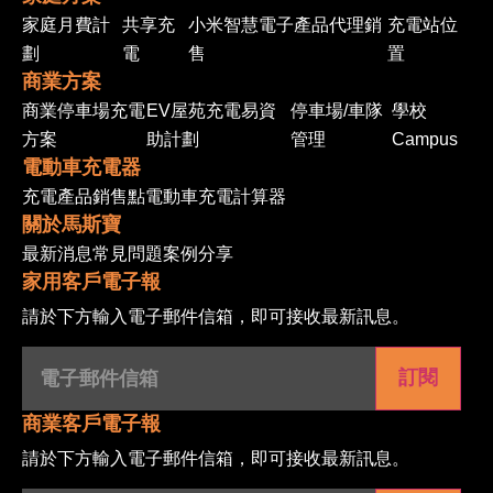
家庭月費計
共享充
小米智慧電子產品代理銷
充電站位
劃
電
售
置
商業方案
商業停車場充電
EV屋苑充電易資
停車場/車隊
學校
方案
助計劃
管理
Campus
電動車充電器
充電產品
銷售點
電動車充電計算器
關於馬斯寶
最新消息
常見問題
案例分享
家用客戶電子報
請於下方輸入電子郵件信箱，即可接收最新訊息。
電
子
郵
件
信
商業客戶電子報
箱
(Required)
請於下方輸入電子郵件信箱，即可接收最新訊息。