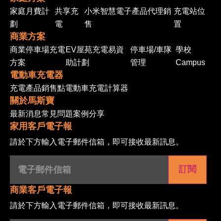
家庭月費計
共享充
小米智慧電子產品代理銷
充電站位
劃
電
售
置
商業方案
商業停車場充電
EV屋苑充電易資
停車場/車隊
學校
方案
助計劃
管理
Campus
電動車充電器
充電產品
銷售點
電動車充電計算器
關於馬斯寶
最新消息
常見問題
案例分享
家用客戶電子報
請於下方輸入電子郵件信箱，即可接收最新訊息。
電
子
郵
件
信
商業客戶電子報
箱
(Required)
請於下方輸入電子郵件信箱，即可接收最新訊息。