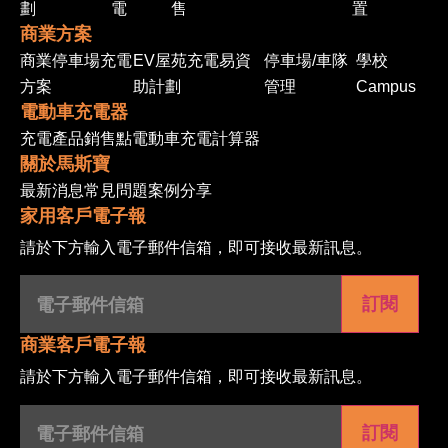
劃
電
售
置
商業方案
商業停車場充電
EV屋苑充電易資
停車場/車隊
學校
方案
助計劃
管理
Campus
電動車充電器
充電產品
銷售點
電動車充電計算器
關於馬斯寶
最新消息
常見問題
案例分享
家用客戶電子報
請於下方輸入電子郵件信箱，即可接收最新訊息。
電
子
郵
件
信
商業客戶電子報
箱
(Required)
請於下方輸入電子郵件信箱，即可接收最新訊息。
電
子
郵