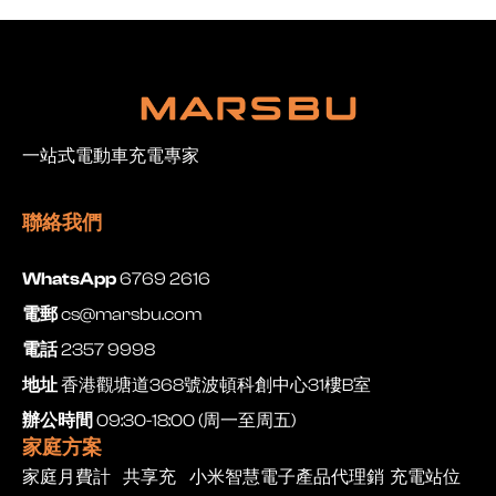
一站式電動車充電專家
聯絡我們
WhatsApp
6769 2616
電郵
cs@marsbu.com
電話
2357 9998
地址
香港觀塘道368號波頓科創中心31樓B室
辦公時間
09:30-18:00 (周一至周五)
家庭方案
家庭月費計
共享充
小米智慧電子產品代理銷
充電站位